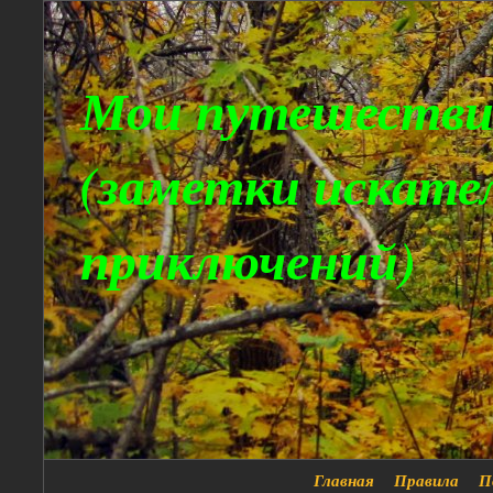
Мои путешестви
(заметки искате
приключений)
Главная
Правила
П