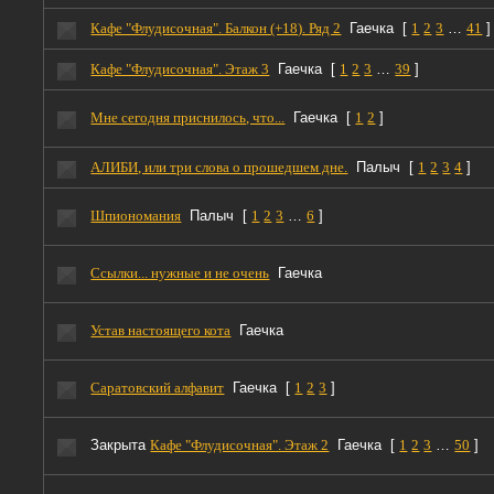
Кафе "Флудисочная". Балкон (+18). Ряд 2
Гаечка
[
1
2
3
…
41
]
Кафе "Флудисочная". Этаж 3
Гаечка
[
1
2
3
…
39
]
Мне сегодня приснилось, что...
Гаечка
[
1
2
]
АЛИБИ, или три слова о прошедшем дне.
Палыч
[
1
2
3
4
]
Шпиономания
Палыч
[
1
2
3
…
6
]
Ссылки... нужные и не очень
Гаечка
Устав настоящего кота
Гаечка
Саратовский алфавит
Гаечка
[
1
2
3
]
Закрыта
Кафе "Флудисочная". Этаж 2
Гаечка
[
1
2
3
…
50
]