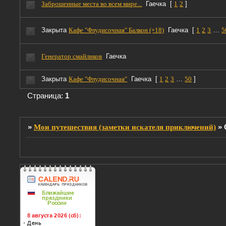
Заброшенные места во всем мире...
Гаечка
[
1
2
]
Закрыта
Кафе "Флудисочная" Балкон (+18)
Гаечка
[
1
2
3
…
5
Генератор смайликов
Гаечка
Закрыта
Кафе "Флудисочная"
Гаечка
[
1
2
3
…
50
]
Страница:
1
»
Мои путешествия (заметки искателя приключений)
»