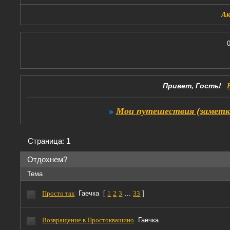
А
Привет, Гость!
»
Мои путешествия (заметк
Страница:
1
Отдохнем?
Тема
Просто так
Гаечка
[
1
2
3
…
33
]
Возвращение в Простоквашино
Гаечка