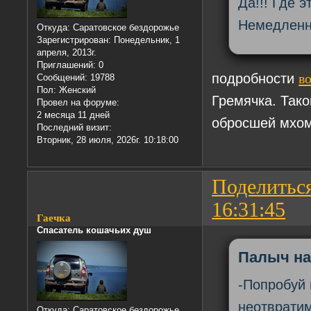
Да!!! Где 
Немедленно
Откуда:
Саратовское бездорожье
Зарегистрирован
: Понедельник, 1
апреля, 2013г.
Приглашений:
0
подробности
во
Сообщений:
19788
Пол:
Женский
Гремячка. Тако
Провел на форуме:
2 месяца 11 дней
обросшей мхом
Последний визит:
Вторник, 28 июля, 2026г. 10:18:00
Поделитьс
16:31:45
Гаечка
Спасатель кошачьих душ
Палыч на
-Попробуй 
неотврати
Откуда:
Саратовское бездорожье