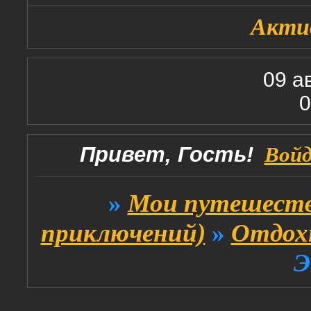
Акти
09 а
0
Привет, Гость!
Вой
»
Мои путешеств
приключений)
»
Отдох
Э