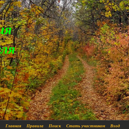
ия
еля
Главная
Правила
Поиск
Стать участником
Вход