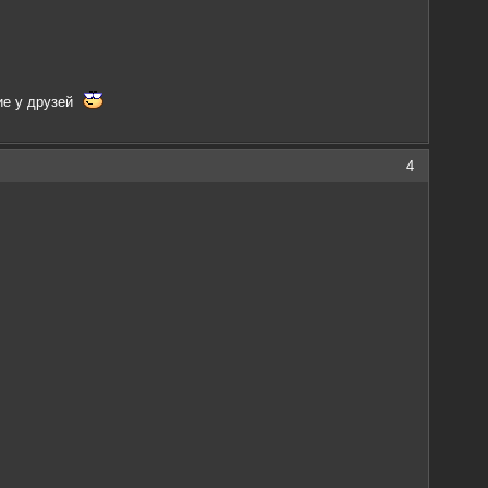
ние у друзей
4