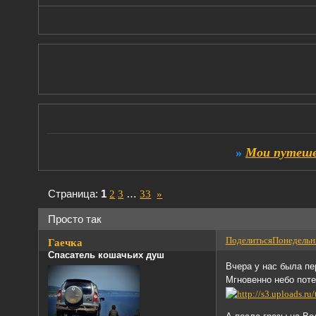
»
Мои путеше
Страница:
1
2
3
…
33
»
Просто так
Поделиться
Понедельни
Гаечка
Спасатель кошачьих душ
Вчера у нас была пе
Мгновенно небо поте