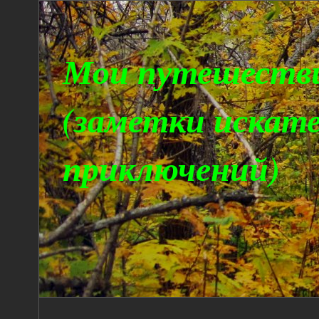
Мои путешеств
(заметки искат
приключений)