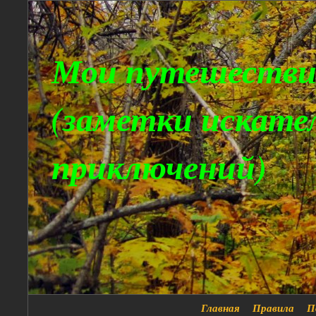
Мои путешестви
(заметки искате
приключений)
Главная
Правила
П