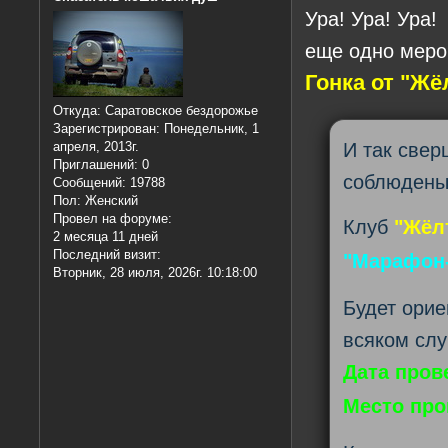
Ура! Ура! Ура!
еще одно меро
Гонка от "Жё
Откуда:
Саратовское бездорожье
Зарегистрирован
: Понедельник, 1
И так све
апреля, 2013г.
Приглашений:
0
соблюдены
Сообщений:
19788
Пол:
Женский
Провел на форуме:
Клуб
"Жёл
2 месяца 11 дней
Последний визит:
"Марафон-
Вторник, 28 июля, 2026г. 10:18:00
Будет орие
всяком слу
Дата пров
Место про