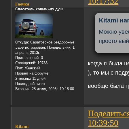
10:17:32
Гаечка
Спасатель кошачьих душ
Kitami на
Можно увел
просто вый
Откуда:
Саратовское бездорожье
Зарегистрирован
: Понедельник, 1
апреля, 2013г.
Приглашений:
0
когда я была н
Сообщений:
19788
Пол:
Женский
), то мы с под
Провел на форуме:
2 месяца 11 дней
Последний визит:
вообще была 
Вторник, 28 июля, 2026г. 10:18:00
Поделитьс
10:39:50
Kitami