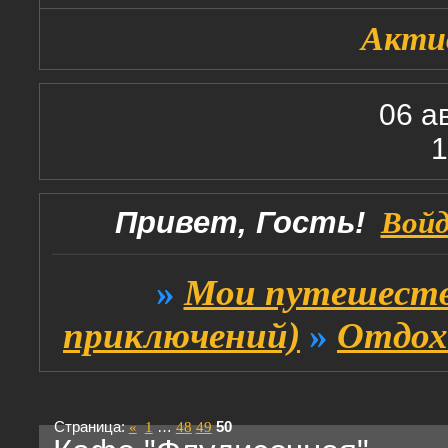
Акти
06 а
1
Привет, Гость!
Вой
»
Мои путешеств
приключений)
»
Отдох
Страница:
«
1
…
48
49
50