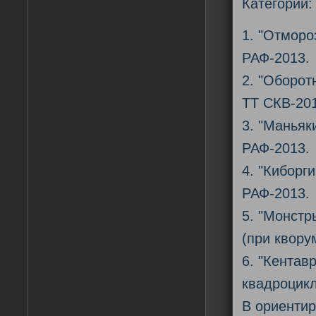
Категории:
1. "Отморо
РАФ-2013.
2. "Оборот
ТТ СКВ-20
3. "Маньяк
РАФ-2013.
4. "Киборг
РАФ-2013.
5. "Монстр
(при квору
6. "Кентав
квадроцикл
В ориентир