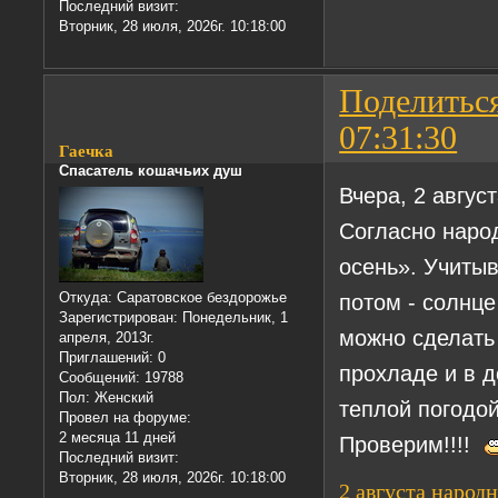
Последний визит:
Вторник, 28 июля, 2026г. 10:18:00
Поделитьс
07:31:30
Гаечка
Спасатель кошачьих душ
Вчера, 2 авгус
Согласно наро
осень». Учитыв
потом - солнце
Откуда:
Саратовское бездорожье
Зарегистрирован
: Понедельник, 1
можно сделать 
апреля, 2013г.
Приглашений:
0
прохладе и в д
Сообщений:
19788
Пол:
Женский
теплой погодой
Провел на форуме:
2 месяца 11 дней
Проверим!!!!
Последний визит:
Вторник, 28 июля, 2026г. 10:18:00
2 августа народ