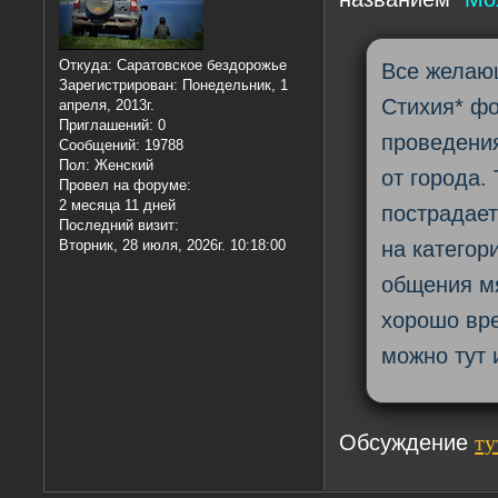
Откуда:
Саратовское бездорожье
Все желаю
Зарегистрирован
: Понедельник, 1
Стихия* ф
апреля, 2013г.
Приглашений:
0
проведения
Сообщений:
19788
Пол:
Женский
от города.
Провел на форуме:
2 месяца 11 дней
пострадает
Последний визит:
на категор
Вторник, 28 июля, 2026г. 10:18:00
общения мя
хорошо вр
можно тут 
Обсуждение
ту