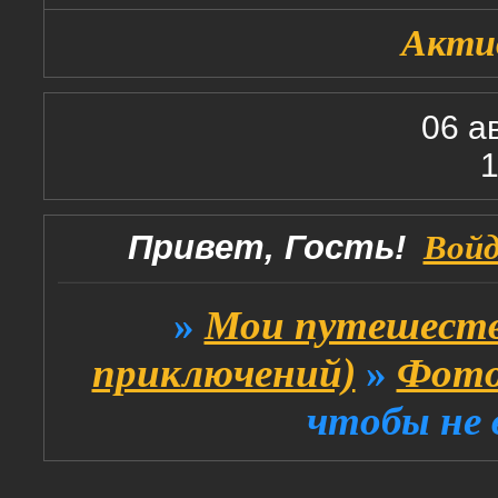
Акти
06 а
1
Привет, Гость!
Вой
»
Мои путешеств
приключений)
»
Фото
чтобы не 