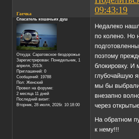
09:43:19
Гаечка
Спасатель кошачьих душ
Недалеко нашли
по колено. Но 
подготовленным
поэтому прежд
Откуда:
Саратовское бездорожье
Зарегистрирован
: Понедельник, 1
блокировку. И 
апреля, 2013г.
Приглашений:
0
глубочайшую 
Сообщений:
19788
Пол:
Женский
мы бы выбрали
Провел на форуме:
2 месяца 11 дней
внезапно волн
Последний визит:
через открытые
Вторник, 28 июля, 2026г. 10:18:00
На обратном пу
к нему!!!