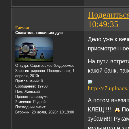
Поделитьс
10:49:35
Гаечка
Спасатель кошачьих душ
Дело уже к веч
присмотренное
На пути встрет
Откуда:
Саратовское бездорожье
какой банк, та
Зарегистрирован
: Понедельник, 1
апреля, 2013г.
Приглашений:
0
Сообщений:
19788
Пол:
Женский
Провел на форуме:
А потом внеза
2 месяца 11 дней
Последний визит:
КЛЕЩ!!!!
По
Вторник, 28 июля, 2026г. 10:18:00
зубами!!! Рука
мультитул и за