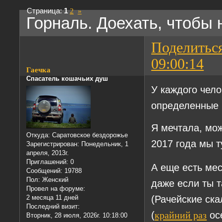
Страница:
1
2
»
Горналь. Доехать, чтобы 
Поделитьс
09:00:14
Гаечка
Спасатель кошачьих душ
У каждого чело
определенные 
Я мечтала, мож
Откуда:
Саратовское бездорожье
2017 года мы 
Зарегистрирован
: Понедельник, 1
апреля, 2013г.
Приглашений:
0
А еще есть мес
Сообщений:
19788
Пол:
Женский
даже если ты т
Провел на форуме:
(Рачейские ска
2 месяца 11 дней
Последний визит:
(
осе
крайний раз
Вторник, 28 июля, 2026г. 10:18:00