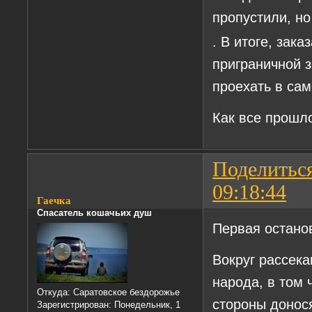
пропустили, но
. В итоге, зак
приграничной 
проехать в сам
Как все прошло
Поделитьс
09:18:44
Гаечка
Спасатель кошачьих душ
Первая останов
Вокруг рассека
народа, в том 
Откуда:
Саратовское бездорожье
стороны донося
Зарегистрирован
: Понедельник, 1