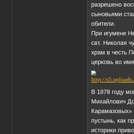
разрешено вос
сыновьями ста
обители.
При игумене Н
свт. Николая ч
храм в честь 
церковь во им
В 1878 году мо
Михайлович До
Карамазовых» 
пустынь, как п
историки приво