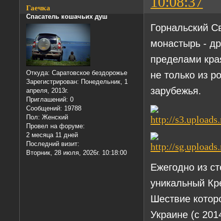
10:08:37
Гаечка
Спасатель кошачьих душ
Горнальский С
монастырь - др
пределами кра
не только из р
Откуда:
Саратовское бездорожье
Зарегистрирован
: Понедельник, 1
зарубежья.
апреля, 2013г.
Приглашений:
0
Сообщений:
19788
Пол:
Женский
Провел на форуме:
2 месяца 11 дней
Последний визит:
Вторник, 28 июля, 2026г. 10:18:00
Ежегодно из с
уникальный Кр
Шествие которо
Украине (с 201