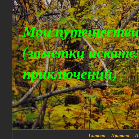
Мои путешестви
(заметки искате
приключений)
Главная
Правила
П