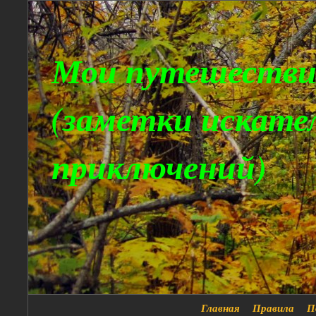
Мои путешестви
(заметки искате
приключений)
Главная
Правила
П