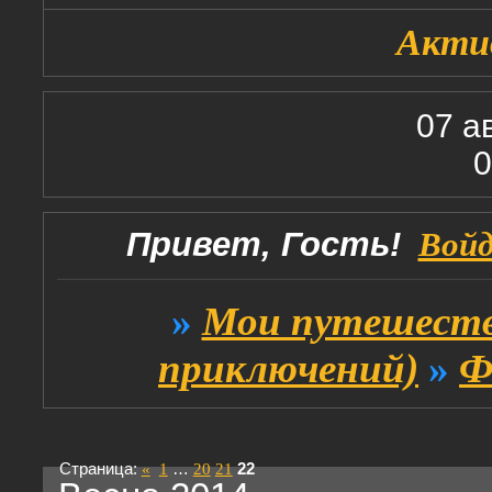
Акти
07 а
0
Привет, Гость!
Вой
»
Мои путешеств
приключений)
»
Ф
Страница:
«
1
…
20
21
22