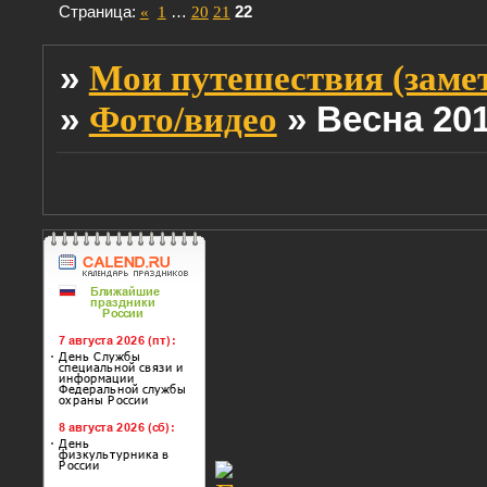
Страница:
«
1
…
20
21
22
»
Мои путешествия (заме
»
»
Весна 20
Фото/видео