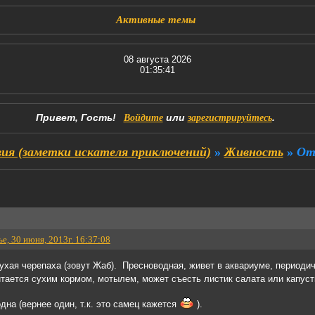
Активные темы
08 августа 2026
01:35:42
Привет, Гость!
или
.
Войдите
зарегистрируйтесь
я (заметки искателя приключений)
»
Живность
»
От
е, 30 июня, 2013г. 16:37:08
ухая черепаха (зовут Жаб). Пресноводная, живет в аквариуме, периоди
тается сухим кормом, мотылем, может съесть листик салата или капустк
дна (вернее один, т.к. это самец кажется
).