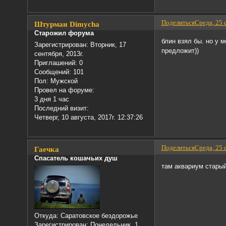
Поделиться
Среда, 25 
Штурман Dimychа
Старожил форума
блин взял бы. но у 
Зарегистрирован
: Вторник, 17
предложит))
сентября, 2013г.
Приглашений:
0
Сообщений:
101
Пол:
Мужской
Провел на форуме:
3 дня 1 час
Последний визит:
Четверг, 10 августа, 2017г. 12:37:26
Поделиться
Среда, 25 
Гаечка
Спасатель кошачьих душ
там аквариум старый
Откуда:
Саратовское бездорожье
Зарегистрирован
: Понедельник, 1