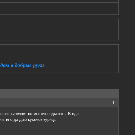
дам в добрые руки
1
чески вылезает на мостик подышать. В еде –
и, иногда даю кусочек курицы.