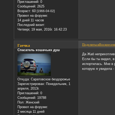
Приглашений:
0
Сообщений:
2625
Возраст:
60
[1966-04-02]
Провел на форуме:
14 дней 11 часов
Последний визит:
Четверг, 19 мая, 2016г. 16:42:23
Поделиться
Воскресень
Гаечка
Спасатель кошачьих душ
Да Жаб неприхотливы
Если бы ты видел, в
испортилась. Мне в р
которую я увидела -
Откуда:
Саратовское бездорожье
Зарегистрирован
: Понедельник, 1
апреля, 2013г.
Приглашений:
0
Сообщений:
19788
Пол:
Женский
Провел на форуме:
2 месяца 11 дней