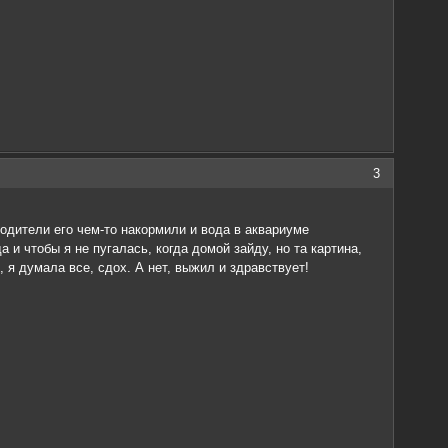
3
родители его чем-то накормили и вода в аквариуме
 и чтобы я не пугалась, когда домой зайду, но та картина,
, я думала все, сдох. А нет, выжил и здравствует!