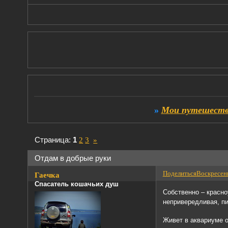
»
Мои путешестви
Страница:
1
2
3
»
Отдам в добрые руки
Поделиться
Воскресень
Гаечка
Спасатель кошачьих душ
Собственно – красно
непривередливая, пи
Живет в аквариуме о