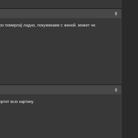
8
тро померла) ладно, покумекаем с женой. может че
9
ортит всю картину.