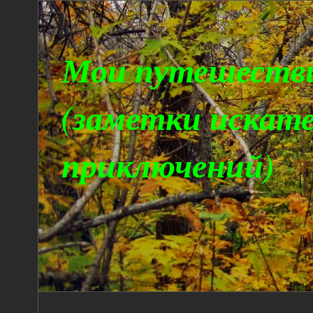
Мои путешеств
(заметки искат
приключений)