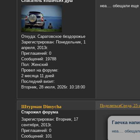
Спасатель кошачьих душ
неа.... обещали еще
Откуда:
Саратовское бездорожье
Зарегистрирован
: Понедельник, 1
апреля, 2013г.
Приглашений:
0
Сообщений:
19788
Пол:
Женский
Провел на форуме:
2 месяца 11 дней
Последний визит:
Вторник, 28 июля, 2026г. 10:18:00
Поделиться
Среда, 25 
Штурман Dimychа
Старожил форума
Зарегистрирован
: Вторник, 17
Гаечка напи
сентября, 2013г.
Приглашений:
0
неа.... обеща
Сообщений:
101