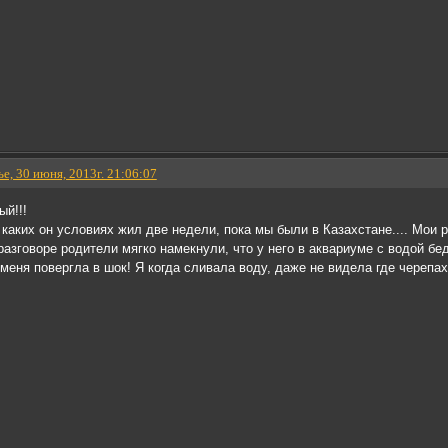
е, 30 июня, 2013г. 21:06:07
й!!!
 каких он условиях жил две недели, пока мы были в Казахстане.... Мои 
азговоре родители мягко намекнули, что у него в аквариуме с водой беда
 меня повергла в шок! Я когда сливала воду, даже не видела где черепах