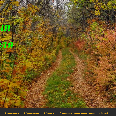
ия
еля
Главная
Правила
Поиск
Стать участником
Вход