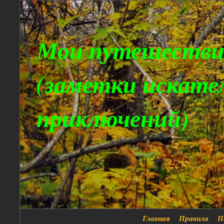
Мои путешестви
(заметки искате
приключений)
Главная
Правила
П