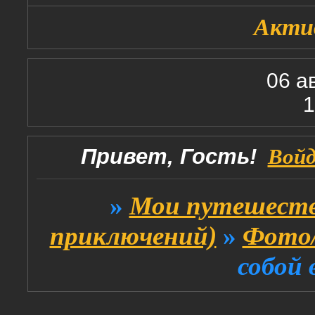
Акти
06 а
1
Привет, Гость!
Вой
»
Мои путешеств
приключений)
»
Фото/
собой 