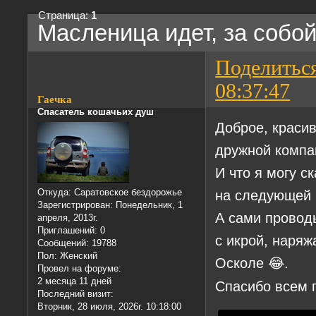
Страница:
1
Масленица идет, за собой
Поделитьс
08:37:47
Гаечка
Спасатель кошачьих душ
Доброе, красив
дружной компан
И что я могу с
на следующей 
Откуда:
Саратовское бездорожье
Зарегистрирован
: Понедельник, 1
А сами провод
апреля, 2013г.
Приглашений:
0
с икрой, наря
Сообщений:
19788
Пол:
Женский
Осколе 😂.
Провел на форуме:
2 месяца 11 дней
Спасибо всем
Последний визит:
Вторник, 28 июля, 2026г. 10:18:00