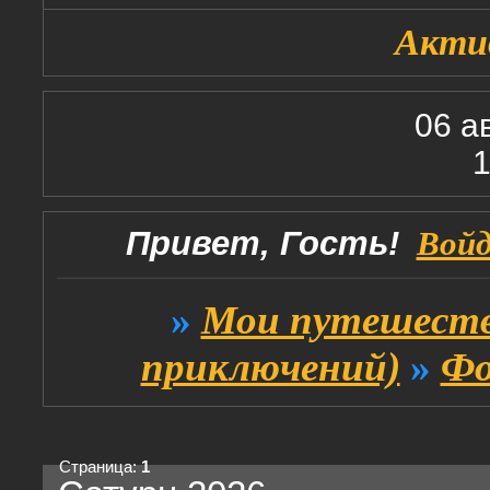
Акти
06 а
1
Привет, Гость!
Вой
»
Мои путешеств
приключений)
»
Фо
Страница:
1