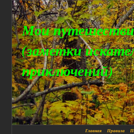
Мои путешестви
(заметки искате
приключений)
Главная
Правила
П