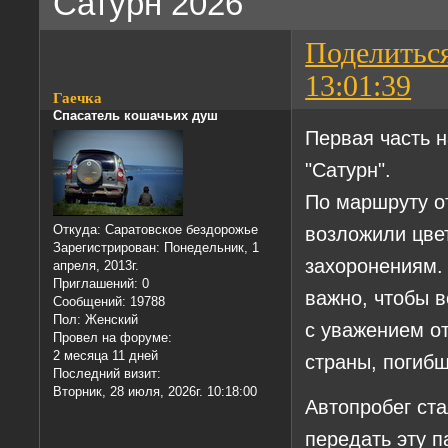
Сатурн 2026
Поделитьс
13:01:39
Гаечка
Спасатель кошачьих душ
Первая часть 
"Сатурн".
По маршруту о
возложили цве
Откуда:
Саратовское бездорожье
Зарегистрирован
: Понедельник, 1
захоронениям. 
апреля, 2013г.
Приглашений:
0
важно, чтобы 
Сообщений:
19788
Пол:
Женский
с уважением о
Провел на форуме:
2 месяца 11 дней
страны, погибш
Последний визит:
Вторник, 28 июля, 2026г. 10:18:00
Автопробег ста
передать эту 