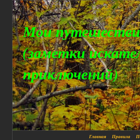
Мои путешестви
(заметки искате
приключений)
Главная
Правила
П