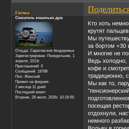
Поделитьс
Гаечка
Спасатель кошачьих душ
Кто хоть немно
крутят пальце
Мы путешеству
за бортом +30 
Откуда:
Саратовское бездорожье
И многие не по
Зарегистрирован
: Понедельник, 1
Ведь холодно, 
апреля, 2013г.
Приглашений:
0
кофе и смотрет
Сообщений:
19788
традиционно, с
Пол:
Женский
Провел на форуме:
Мы как то, пар
2 месяца 11 дней
"пенсионерский
Последний визит:
подготовленном
Вторник, 28 июля, 2026г. 10:18:00
посещая рестор
отдохнули, нас
немного разбав
Вольву в горну