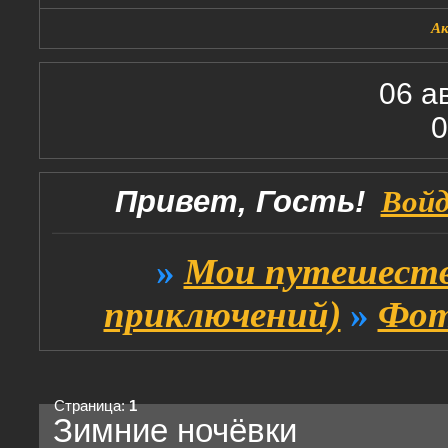
А
06 а
0
Привет, Гость!
Вой
»
Мои путешеств
приключений)
»
Фот
Страница:
1
Зимние ночёвки