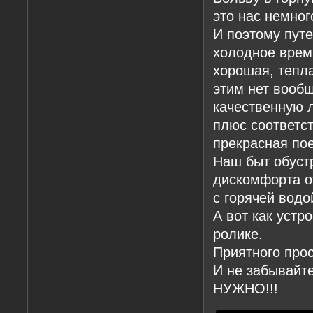
это нас немног
И поэтому путе
холодное время
хорошая, тепл
этим нет вооб
качественную 
плюс соответс
прекрасная пое
Наш быт обустр
дискомфорта о
с горячей водо
А вот как устр
ролике.
Приятного про
И не забывайте
НУЖНО!!!