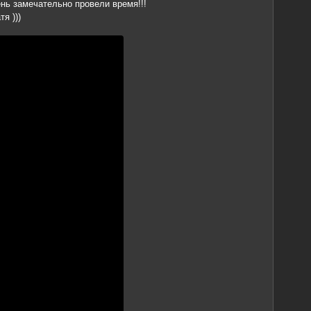
нь замечательно провели время!!!
я )))