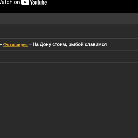
»
Фото/видео
»
На Дону стоим, рыбой славимся