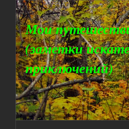
Мои путешеств
(заметки искат
приключений)