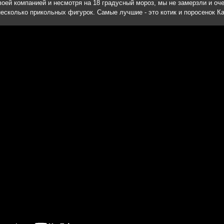
оей компанией и несмотря на 18 градусный мороз, мы не замерзли и оче
несколько прикольных фигурок. Самые лучшие - это котик и поросенок Кат