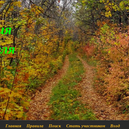
ия
еля
Главная
Правила
Поиск
Стать участником
Вход