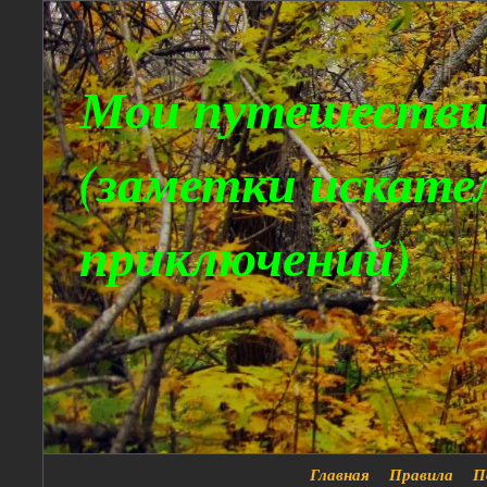
Мои путешестви
(заметки искате
приключений)
Главная
Правила
П