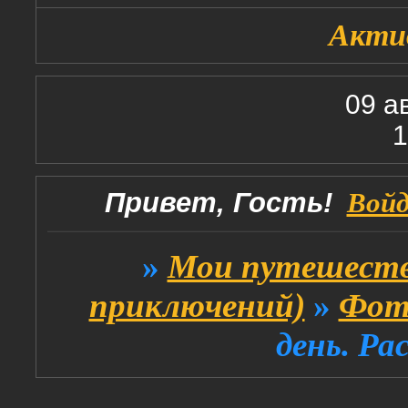
Акти
09 а
1
Привет, Гость!
Вой
»
Мои путешеств
приключений)
»
Фот
день. Ра