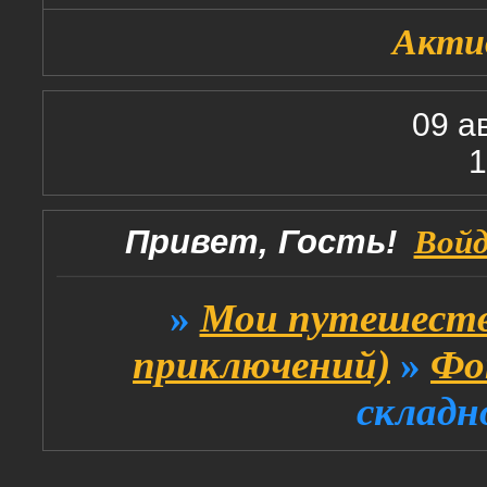
Акти
09 а
1
Привет, Гость!
Вой
»
Мои путешеств
приключений)
»
Фо
складн