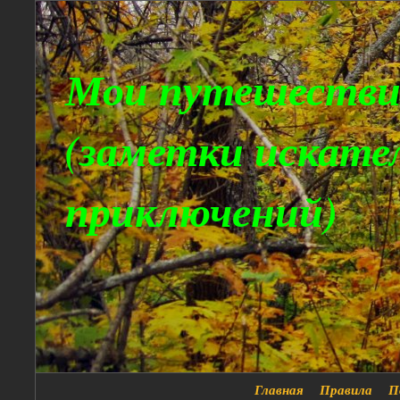
Мои путешестви
(заметки искате
приключений)
Главная
Правила
П