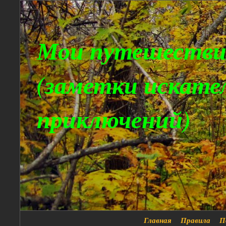
Мои путешестви
(заметки искате
приключений)
Главная
Правила
П