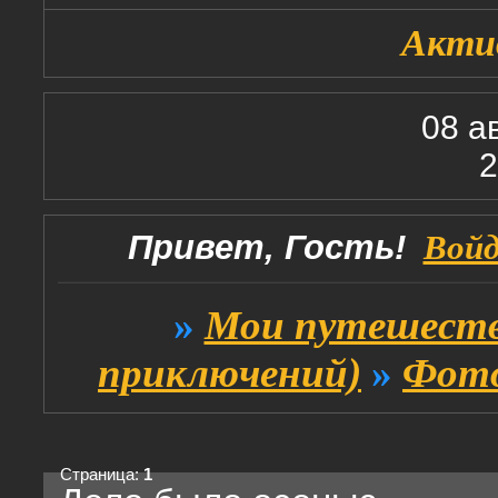
Акти
08 а
2
Привет, Гость!
Вой
»
Мои путешеств
приключений)
»
Фото
Страница:
1