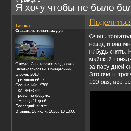
Страница:
1
Я хочу чтобы не было б
Поделитьс
Гаечка
Спасатель кошачьих душ
Очень трогате
назад и она мн
нибудь снять. 
майской поезд
Откуда:
Саратовское бездорожье
за пару дней с
Зарегистрирован
: Понедельник, 1
Это очень трог
апреля, 2013г.
Приглашений:
0
100 раз, все р
Сообщений:
19788
Пол:
Женский
Провел на форуме:
2 месяца 11 дней
Последний визит:
Вторник, 28 июля, 2026г. 10:18:00