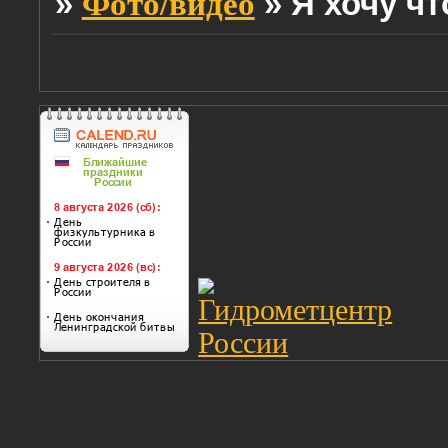
»
»
Я хочу ч
Фото/видео