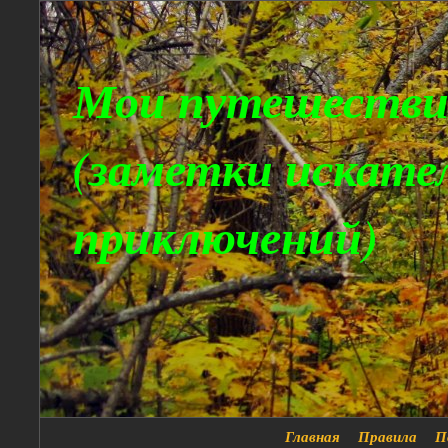
Мои путешестви
(заметки искате
приключений)
Главная
Правила
П