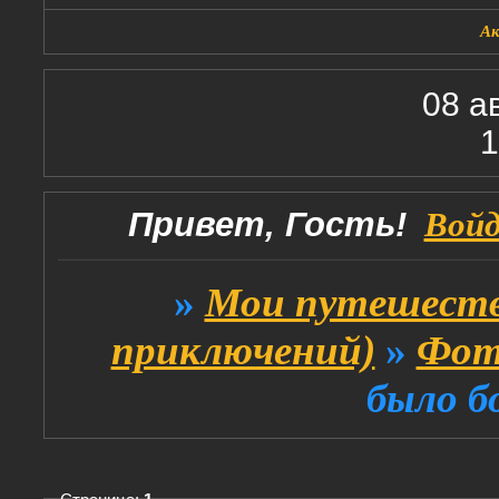
А
08 а
1
Привет, Гость!
Вой
»
Мои путешеств
приключений)
»
Фот
было б