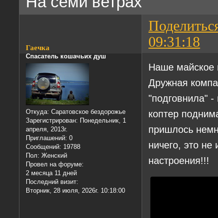
На семи ветрах
Поделитьс
09:31:18
Гаечка
Спасатель кошачьих душ
Наше майское 
Дружная компа
"подговнила" -
коптер поднима
Откуда:
Саратовское бездорожье
Зарегистрирован
: Понедельник, 1
пришлось немн
апреля, 2013г.
Приглашений:
0
ничего, это не
Сообщений:
19788
Пол:
Женский
настроения!!!
Провел на форуме:
2 месяца 11 дней
Последний визит:
Вторник, 28 июля, 2026г. 10:18:00