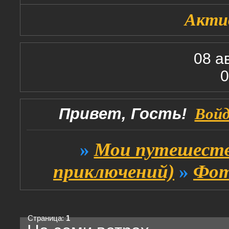
Акти
08 а
0
Привет, Гость!
Вой
»
Мои путешеств
приключений)
»
Фот
Страница:
1