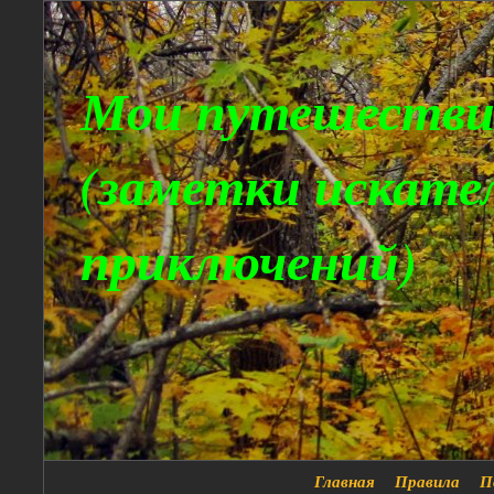
Мои путешестви
(заметки искате
приключений)
Главная
Правила
П