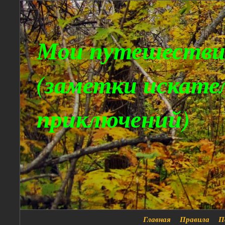
Мои путешестви
(заметки искате
приключений)
Главная
Правила
П