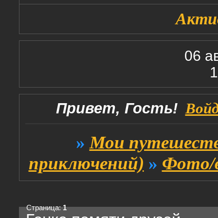
Акти
06 а
1
Привет, Гость!
Вой
»
Мои путешеств
приключений)
»
Фото/
Страница:
1