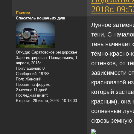
2018г. 09:5
Гаечка
Спасатель кошачьих душ
Лунное затмени
тени. С начало
тень начинает 
тёмно-красно-
Откуда:
Саратовское бездорожье
Зарегистрирован
: Понедельник, 1
оттенков, от т
апреля, 2013г.
Приглашений:
0
зависимости о
Сообщений:
19788
Пол:
Женский
красноватой из
Провел на форуме:
2 месяца 11 дней
который застав
Последний визит:
красным), она 
Вторник, 28 июля, 2026г. 10:18:00
солнечные луч
сквозь земную