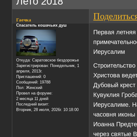
Лето 2018
Поделитьс
Гаечка
Спасатель кошачьих душ
Первая летняя 
примечательно
Иерусалим
Откуда:
Саратовское бездорожье
Строительство
Зарегистрирован
: Понедельник, 1
апреля, 2013г.
Христова ведет
Приглашений:
0
Сообщений:
19788
Дубовый крест
Пол:
Женский
Провел на форуме:
Кувуклия Гроб
2 месяца 11 дней
Иерусалиме. Н
Последний визит:
Вторник, 28 июля, 2026г. 10:18:00
часовня иконы
Иоанна Предте
через святые 