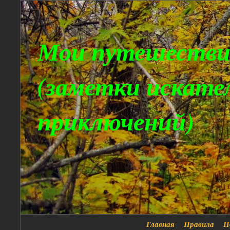
Мои путешестви
(заметки искате
приключений)
Главная
Правила
П