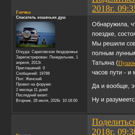
2018г. 09:3
Гаечка
Спасатель кошачьих душ
Обнаружила, ч
поездке, состо
Мы решили сов
полным лунным
Откуда:
Саратовское бездорожье
Зарегистрирован
: Понедельник, 1
Татьяна (
Пушо
апреля, 2013г.
Приглашений:
0
часов пути - и
Сообщений:
19788
Пол:
Женский
Провел на форуме:
Да и вообще, э
2 месяца 11 дней
Последний визит:
Ну и разумеетс
Вторник, 28 июля, 2026г. 10:18:00
Поделитьс
2018г. 09:3