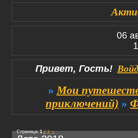
Акти
06 а
1
Привет, Гость!
Вой
»
Мои путешеств
приключений)
»
Ф
Страница:
1
2
3
»