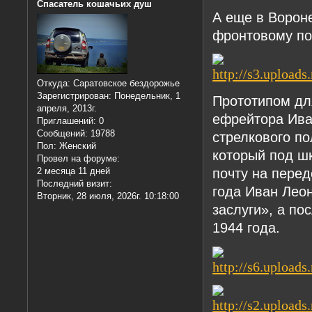
Спасатель кошачьих душ
А еще в Ворон
фронтовому по
Откуда:
Саратовское бездорожье
Зарегистрирован
: Понедельник, 1
Прототипом дл
апреля, 2013г.
ефрейтора Ива
Приглашений:
0
Сообщений:
19788
стрелкового по
Пол:
Женский
который под ш
Провел на форуме:
почту на пере
2 месяца 11 дней
Последний визит:
года Иван Лео
Вторник, 28 июля, 2026г. 10:18:00
заслуги», а по
1944 года.