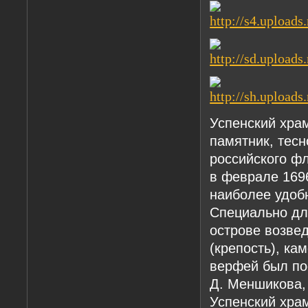
Успенский хра
памятник, тес
российского фл
в феврале 169
наиболее удоб
Специально дл
острове возве
(крепость), ка
верфей был по
Д. Меншикова, 
Успенский хра