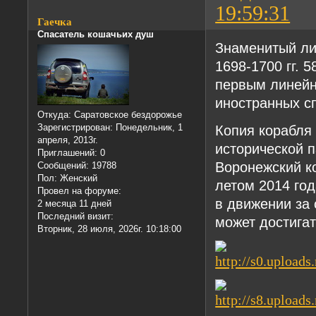
19:59:31
Гаечка
Спасатель кошачьих душ
Знаменитый ли
1698-1700 гг. 
первым линейн
иностранных с
Откуда:
Саратовское бездорожье
Копия корабля
Зарегистрирован
: Понедельник, 1
апреля, 2013г.
исторической п
Приглашений:
0
Воронежский к
Сообщений:
19788
Пол:
Женский
летом 2014 год
Провел на форуме:
в движении за 
2 месяца 11 дней
Последний визит:
может достигат
Вторник, 28 июля, 2026г. 10:18:00