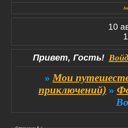
А
10 а
1
Привет, Гость!
Вой
»
Мои путешеств
приключений)
»
Ф
Во