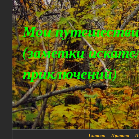
Мои путешестви
(заметки искате
приключений)
Главная
Правила
П