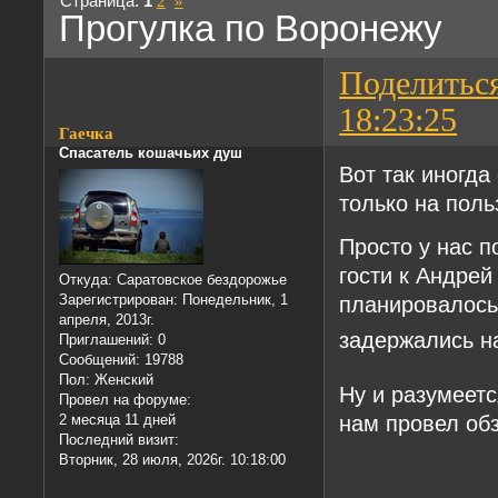
Страница:
1
2
»
Прогулка по Воронежу
Поделитьс
18:23:25
Гаечка
Спасатель кошачьих душ
Вот так иногда
только на поль
Просто у нас п
гости к Андрей
Откуда:
Саратовское бездорожье
планировалось 
Зарегистрирован
: Понедельник, 1
апреля, 2013г.
задержались н
Приглашений:
0
Сообщений:
19788
Пол:
Женский
Ну и разумеетс
Провел на форуме:
нам провел об
2 месяца 11 дней
Последний визит:
Вторник, 28 июля, 2026г. 10:18:00