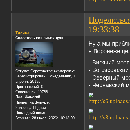
Поделитьс
19:33:38
Гаечка
Спасатель кошачьих душ
Ну а мы прибл
в Воронеже це
- Висячий мост
- Вогрэсовский
Откуда:
Саратовское бездорожье
- Северный мо
Зарегистрирован
: Понедельник, 1
апреля, 2013г.
- Чернавский м
Приглашений:
0
Сообщений:
19788
Пол:
Женский
Провел на форуме:
2 месяца 11 дней
Последний визит:
Вторник, 28 июля, 2026г. 10:18:00