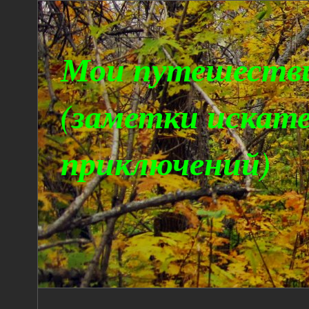
Мои путешеств
(заметки искат
приключений)