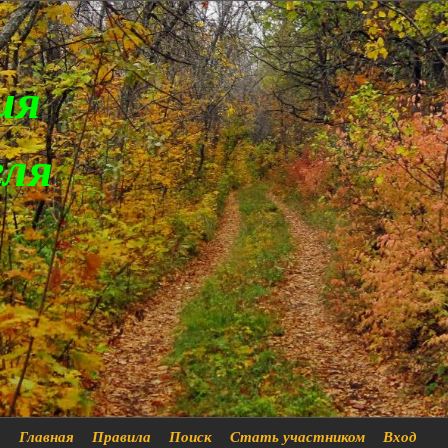
ия
еля
Главная
Правила
Поиск
Стать участником
Вход