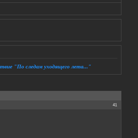
вие "По следам уходящего лета..."
41