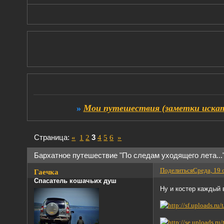
»
Мои путешествия (заметки искат
Страница:
«
1
2
3
4
5
6
»
Бархатное путешествие "По следам уходящего лета...
Поделиться
Среда, 19 
Гаечка
Спасатель кошачьих душ
Ну и костер каждый в