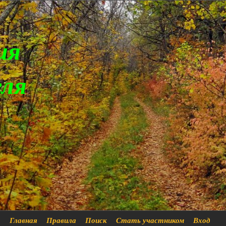
ия
еля
Главная
Правила
Поиск
Стать участником
Вход