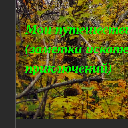
Мои путешеств
(заметки искат
приключений)