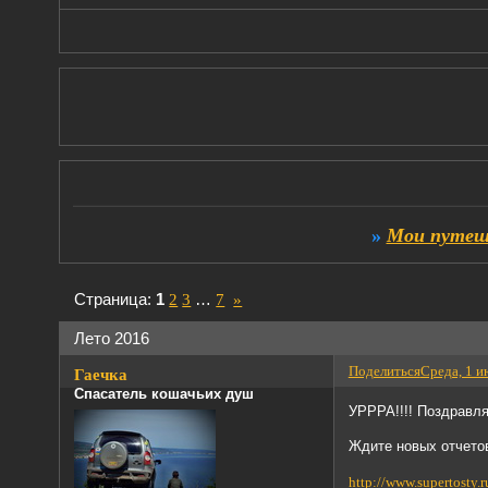
»
Мои путеш
Страница:
1
2
3
…
7
»
Лето 2016
Поделиться
Среда, 1 и
Гаечка
Спасатель кошачьих душ
УРРРА!!!! Поздравля
Ждите новых отчето
http://www.supertosty.