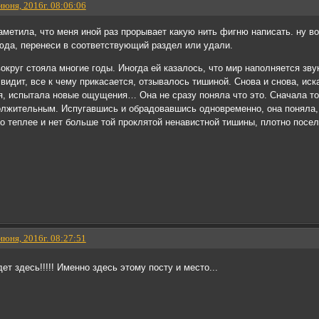
 июня, 2016г. 08:06:06
аметила, что меня иной раз прорывает какую нить фигню написать. ну вот
юда, перенеси в соответствующий раздел или удали.
уг стояла многие годы. Иногда ей казалось, что мир наполняется звук
а видит, все к чему прикасается, отзывалось тишиной. Снова и снова, ис
, испытала новые ощущения… Она не сразу поняла что это. Сначала тон
лжительным. Испугавшись и обрадовавшись одновременно, она поняла, ч
о теплее и нет больше той проклятой ненавистной тишины, плотно посел
 июня, 2016г. 08:27:51
т здесь!!!!! Именно здесь этому посту и место...