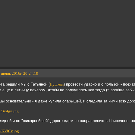
 июня, 2016г. 20:24:19
та решили мы с Татьяной (
Пушком
) провести ударно и с пользой - поех
а еще в пятницу вечером, чтобы не получилось как тогда (я вообще заб
мы основательно - я даже купила опарышей, и следила за ними всю дор
здной и по "шикарнейшей" дороге едем по направлению в Приречное, п