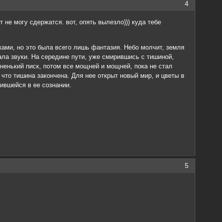
4
 не могу сдержатся. вот, опять вылезло))) куда тебе
ами, но это была всего лишь фантазия. Небо молчит, земля
кала звуки. На середине пути, уже смирившись с тишиной,
енький писк, потом все мощней и мощней, пока не стал
то тишина закончена. Для нее открыт новый мир, и цветы в
ившейся в ее сознании.
5