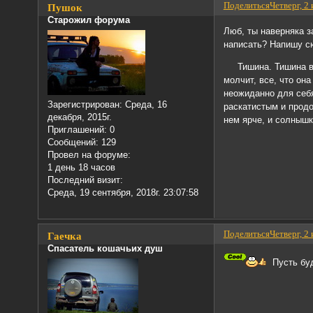
Поделиться
Четверг, 2
Пушок
Старожил форума
Люб, ты наверняка з
написать? Напишу с
Тишина. Тишина вокр
молчит, все, что он
неожиданно для себя
Зарегистрирован
: Среда, 16
раскатистым и продо
декабря, 2015г.
нем ярче, и солнышк
Приглашений:
0
Сообщений:
129
Провел на форуме:
1 день 18 часов
Последний визит:
Среда, 19 сентября, 2018г. 23:07:58
Поделиться
Четверг, 2
Гаечка
Спасатель кошачьих душ
Пусть буде