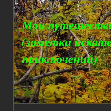
Мои путешеств
(заметки искат
приключений)