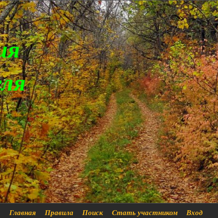
ия
еля
Главная
Правила
Поиск
Стать участником
Вход