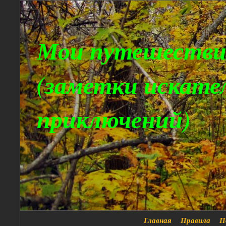
Мои путешестви
(заметки искате
приключений)
Главная
Правила
П