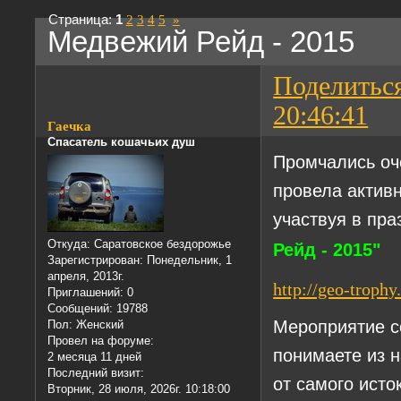
Страница:
1
2
3
4
5
»
Медвежий Рейд - 2015
Поделитьс
20:46:41
Гаечка
Спасатель кошачьих душ
Промчались оч
провела активн
участвуя в пр
Откуда:
Саратовское бездорожье
Рейд - 2015"
Зарегистрирован
: Понедельник, 1
апреля, 2013г.
http://geo-troph
Приглашений:
0
Сообщений:
19788
Мероприятие со
Пол:
Женский
Провел на форуме:
понимаете из 
2 месяца 11 дней
Последний визит:
от самого исто
Вторник, 28 июля, 2026г. 10:18:00