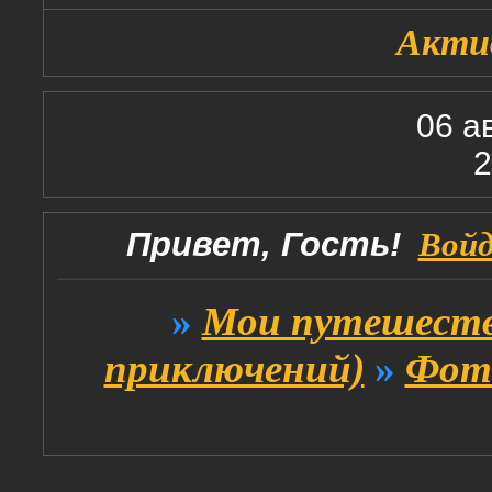
Акти
06 а
2
Привет, Гость!
Вой
»
Мои путешеств
приключений)
»
Фот