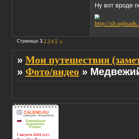
Ну вот вроде п
Страница:
1
2
3
4
5
»
»
Мои путешествия (заме
»
»
Медвежий
Фото/видео