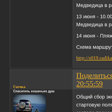
Медведица в ра
13 июня - 10.0
Медведица в р
14 июня - Пля
Схема маршру
http://s019.radik
Поделитьс
20:55:59
Гаечка
Спасатель кошачьих душ
Общий сбор экс
стартовую поля