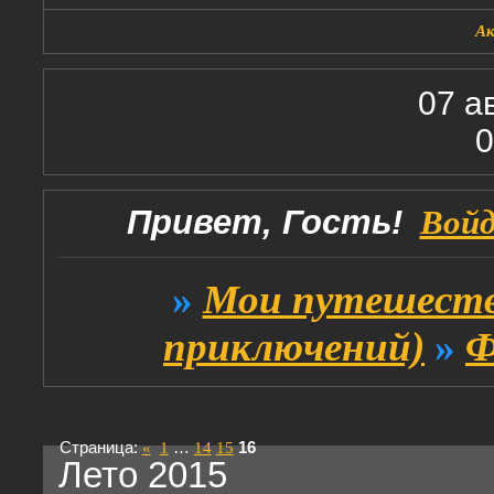
А
07 а
0
Привет, Гость!
Вой
»
Мои путешеств
приключений)
»
Ф
Страница:
«
1
…
14
15
16
Лето 2015