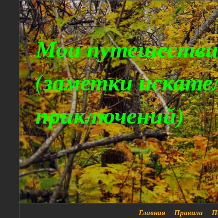
Мои путешестви
(заметки искате
приключений)
Главная
Правила
П