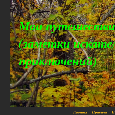
Мои путешестви
(заметки искате
приключений)
Главная
Правила
П