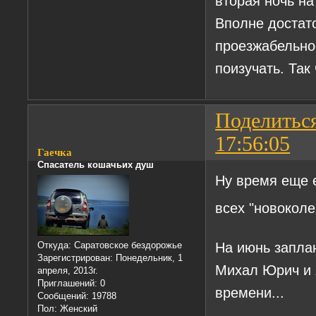
вторая ночь на
Вполне достато
проезжабельно
поизучать. Так
Поделитьс
17:56:05
Гаечка
Спасатель кошачьих душ
Ну время еще 
всех "новокол
На июнь запла
Откуда:
Саратовское бездорожье
Зарегистрирован
: Понедельник, 1
Михал Юрич и 
апреля, 2013г.
Приглашений:
0
времени...
Сообщений:
19788
Пол:
Женский