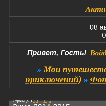
Акти
08 а
0
Привет, Гость!
Вой
»
Мои путешеств
приключений)
»
Фот
Страница:
1
2
3
…
13
»