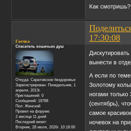
Как смотришь?
Поделитьс
17:30:08
Гаечка
Спасатель кошачьих душ
Дискутировать 
вынести в отд
А если по теме
Откуда:
Саратовское бездорожье
Золотому кольц
Зарегистрирован
: Понедельник, 1
апреля, 2013г.
ногами только
Приглашений:
0
Сообщений:
19788
(сентябрь), чт
Пол:
Женский
Провел на форуме:
самое красиво
2 месяца 11 дней
ночевок на при
Последний визит:
Вторник, 28 июля, 2026г. 10:18:00