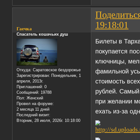
Поделитьс
19:18:01
Гаечка
Спасатель кошачьих душ
Билеты в Тарх
покупается по
ключницы, мел
фамильной усы
Откуда:
Саратовское бездорожье
Зарегистрирован
: Понедельник, 1
стоимость всех
апреля, 2013г.
Приглашений:
0
рублей. Самый 
Сообщений:
19788
Пол:
Женский
при желании м
Провел на форуме:
2 месяца 11 дней
ехать из-за од
Последний визит:
Вторник, 28 июля, 2026г. 10:18:00