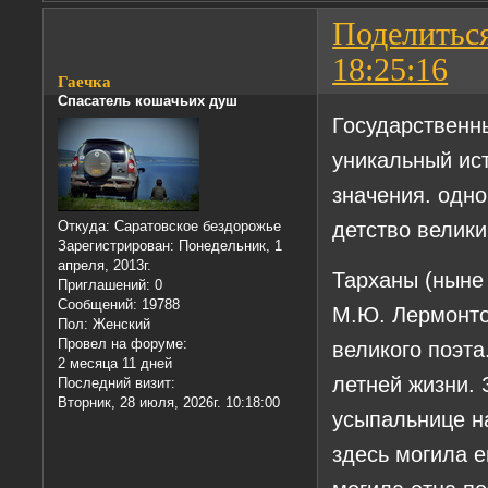
Поделитьс
18:25:16
Гаечка
Спасатель кошачьих душ
Государственн
уникальный ис
значения. одно
детство велики
Откуда:
Саратовское бездорожье
Зарегистрирован
: Понедельник, 1
апреля, 2013г.
Тарханы (ныне
Приглашений:
0
Сообщений:
19788
М.Ю. Лермонто
Пол:
Женский
Провел на форуме:
великого поэта
2 месяца 11 дней
летней жизни. 
Последний визит:
Вторник, 28 июля, 2026г. 10:18:00
усыпальнице н
здесь могила е