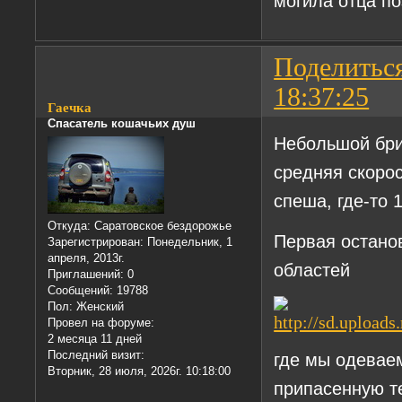
могила отца п
Поделитьс
18:37:25
Гаечка
Спасатель кошачьих душ
Небольшой бри
средняя скоро
спеша, где-то
Откуда:
Саратовское бездорожье
Первая останов
Зарегистрирован
: Понедельник, 1
апреля, 2013г.
областей
Приглашений:
0
Сообщений:
19788
Пол:
Женский
Провел на форуме:
2 месяца 11 дней
Последний визит:
где мы одевае
Вторник, 28 июля, 2026г. 10:18:00
припасенную те