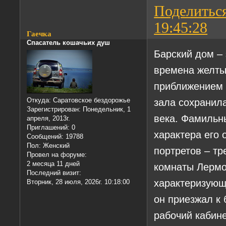
Поделитьс
19:45:28
Гаечка
Спасатель кошачьих душ
Барский дом –
времена желты
приближением 
зала сохранила
Откуда:
Саратовское бездорожье
Зарегистрирован
: Понедельник, 1
века. Фамильн
апреля, 2013г.
Приглашений:
0
характера его 
Сообщений:
19788
Пол:
Женский
портретов – т
Провел на форуме:
2 месяца 11 дней
комнаты Лермо
Последний визит:
характеризующи
Вторник, 28 июля, 2026г. 10:18:00
он приезжал к 
рабочий кабине