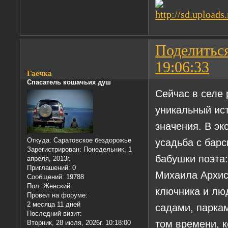
Поделитьс
19:06:33
Гаечка
Спасатель кошачьих душ
Сейчас в селе 
уникальный ис
значения. В э
усадьба с барс
Откуда:
Саратовское бездорожье
Зарегистрирован
: Понедельник, 1
бабушки поэта:
апреля, 2013г.
Приглашений:
0
Михаила Архис
Сообщений:
19788
Пол:
Женский
ключника и лю
Провел на форуме:
2 месяца 11 дней
садами, парка
Последний визит:
том времени, к
Вторник, 28 июля, 2026г. 10:18:00