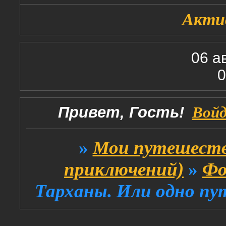
Акти
06 а
0
Привет, Гость!
Вой
»
Мои путешеств
приключений)
»
Фо
Тарханы. Или одно пут