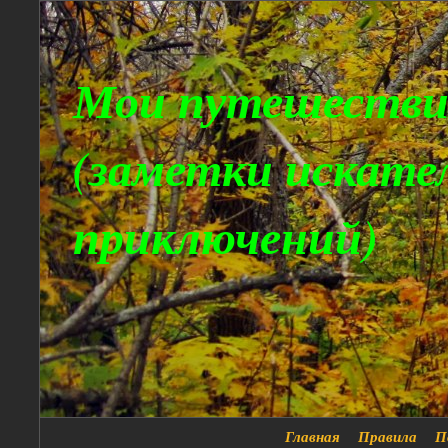
Мои путешестви
(заметки искате
приключений)
Главная
Правила
П