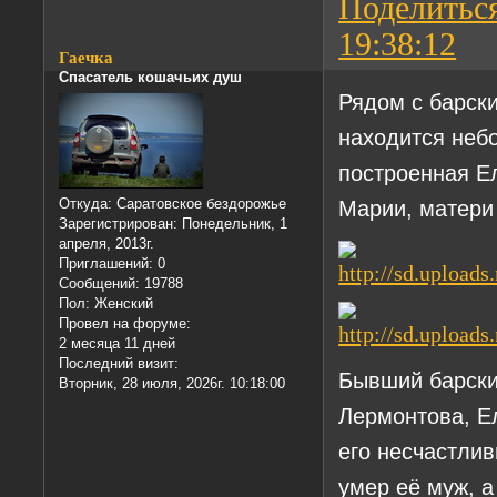
Поделитьс
19:38:12
Гаечка
Спасатель кошачьих душ
Рядом с барск
находится неб
построенная Е
Марии, матери
Откуда:
Саратовское бездорожье
Зарегистрирован
: Понедельник, 1
апреля, 2013г.
Приглашений:
0
Сообщений:
19788
Пол:
Женский
Провел на форуме:
2 месяца 11 дней
Последний визит:
Бывший барски
Вторник, 28 июля, 2026г. 10:18:00
Лермонтова, Е
его несчастлив
умер её муж, а