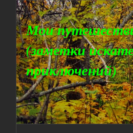
Мои путешеств
(заметки искат
приключений)