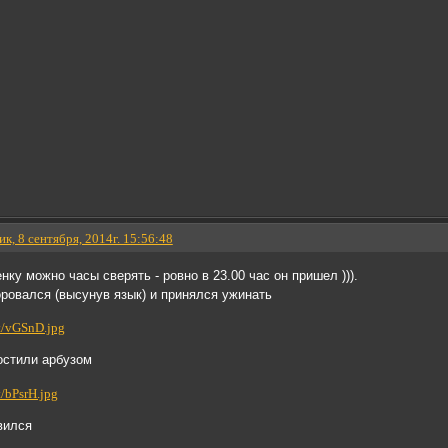
к, 8 сентября, 2014г. 15:56:48
ку можно часы сверять - ровно в 23.00 час он пришел ))).
ровался (высунув язык) и принялся ужинать
гостили арбузом
вился