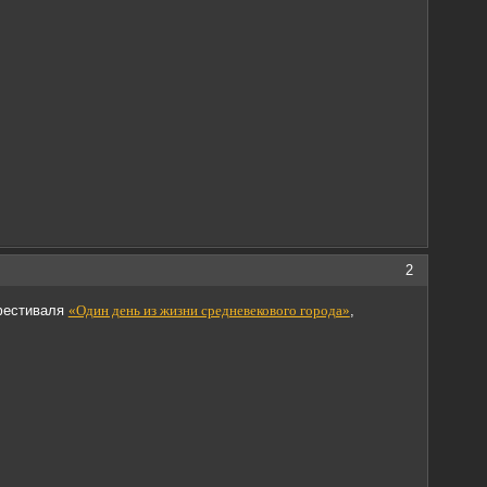
2
фестиваля
«Один день из жизни средневекового города»
,