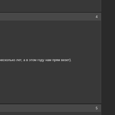
4
есколько лет, а в этом году нам прям везет).
5