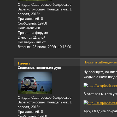
Откуда:
Саратовское бездорожье
Зарегистрирован
: Понедельник, 1
апреля, 2013г.
Приглашений:
0
Сообщений:
19788
Пол:
Женский
Провел на форуме:
2 месяца 11 дней
Последний визит:
Вторник, 28 июля, 2026г. 10:18:00
Поделиться
Понедельни
Гаечка
Спасатель кошачьих душ
Ну вообщем, по лисен
Федька с нами поздо
В этот раз мы его у
Откуда:
Саратовское бездорожье
Зарегистрирован
: Понедельник, 1
апреля, 2013г.
Арбуз Федьке понра
Приглашений:
0
Сообщений:
19788