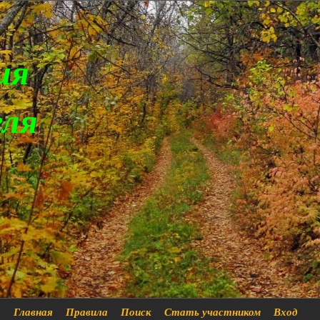
ия
еля
Главная
Правила
Поиск
Стать участником
Вход