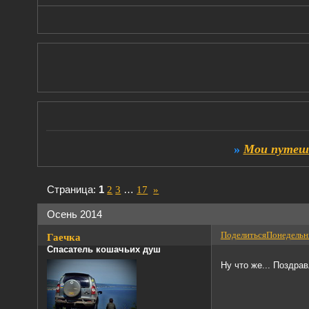
»
Мои путеше
Страница:
1
2
3
…
17
»
Осень 2014
Поделиться
Понедельни
Гаечка
Спасатель кошачьих душ
Ну что же... Поздра