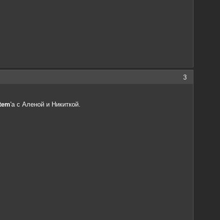
3
tem
'а с Аленой и Никиткой.