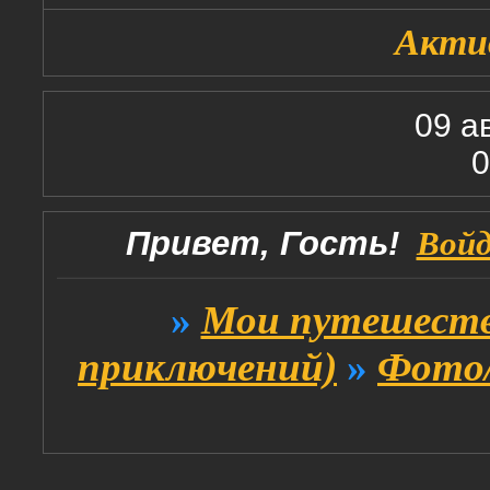
Акти
09 а
0
Привет, Гость!
Вой
»
Мои путешеств
приключений)
»
Фото/