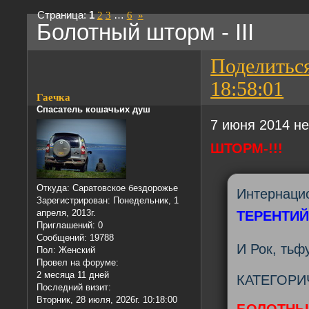
Страница:
1
2
3
…
6
»
Болотный шторм - III
Поделитьс
18:58:01
Гаечка
Спасатель кошачьих душ
7 июня 2014 н
ШТОРМ-!!!
Откуда:
Саратовское бездорожье
Интернаци
Зарегистрирован
: Понедельник, 1
апреля, 2013г.
ТЕРЕНТИЙ
Приглашений:
0
Сообщений:
19788
И Рок, тьф
Пол:
Женский
Провел на форуме:
2 месяца 11 дней
КАТЕГОРИ
Последний визит:
Вторник, 28 июля, 2026г. 10:18:00
БОЛОТНЫЙ