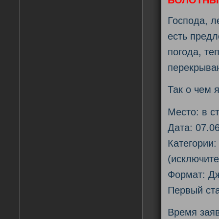
Господа, л
есть предл
погода, те
перекрыва
Так о чем 
Место: в с
Дата: 07.0
Категории:
(исключите
Формат: Д
Первый ста
Время заявк