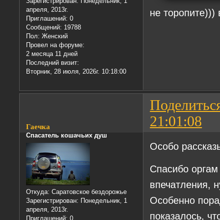
Зарегистрирован
: Понедельник, 1
апреля, 2013г.
не торопите))) 
Приглашений:
0
Сообщений:
19788
Пол:
Женский
Провел на форуме:
2 месяца 11 дней
Последний визит:
Вторник, 28 июля, 2026г. 10:18:00
Поделитьс
21:01:08
Гаечка
Спасатель кошачьих душ
Особо рассказы
Спасибо оргам 
впечатления, н
Откуда:
Саратовское бездорожье
Особенно пора
Зарегистрирован
: Понедельник, 1
апреля, 2013г.
показалось, чт
Приглашений:
0