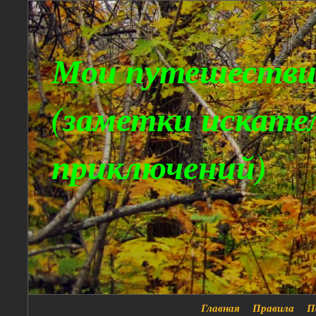
Мои путешестви
(заметки искате
приключений)
Главная
Правила
П