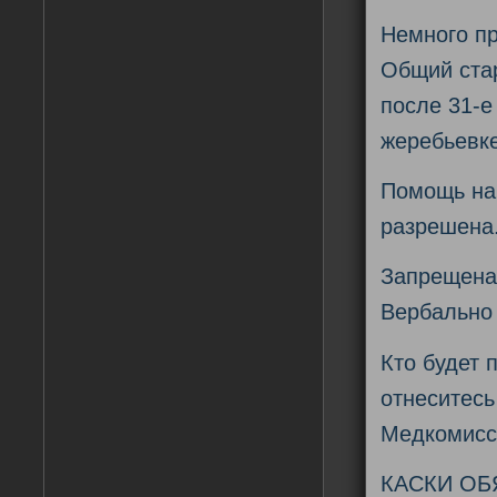
Немного пр
Общий стар
после 31-е
жеребьевке
Помощь на
разрешена
Запрещена
Вербально
Кто будет 
отнеситесь
Медкомисси
КАСКИ ОБ