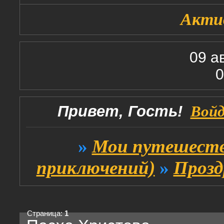
Акти
09 а
0
Привет, Гость!
Вой
»
Мои путешеств
приключений)
»
Прозд
Страница:
1