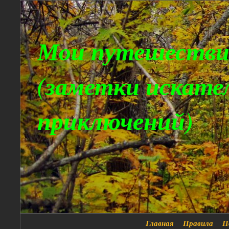
Мои путешестви
(заметки искате
приключений)
Главная
Правила
П