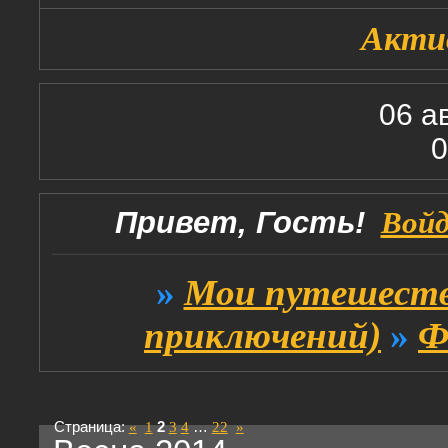
Акти
06 а
0
Привет, Гость!
Вой
»
Мои путешеств
приключений)
»
Ф
Страница:
«
1
2
3
4
…
22
»