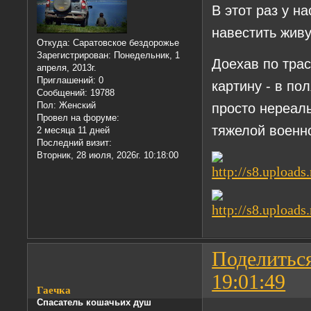
В этот раз у н
навестить жив
Откуда:
Саратовское бездорожье
Зарегистрирован
: Понедельник, 1
Доехав по тра
апреля, 2013г.
Приглашений:
0
картину - в по
Сообщений:
19788
Пол:
Женский
просто нереаль
Провел на форуме:
тяжелой военн
2 месяца 11 дней
Последний визит:
Вторник, 28 июля, 2026г. 10:18:00
Поделитьс
19:01:49
Гаечка
Спасатель кошачьих душ