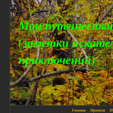
Мои путешестви
(заметки искате
приключений)
Главная
Правила
П