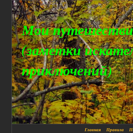
Мои путешестви
(заметки искате
приключений)
Главная
Правила
П