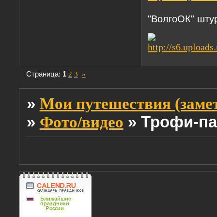
"ВолгоОК" шту
Страница:
1
2
3
»
»
Мои путешествия (заме
»
»
Трофи-па
Фото/видео