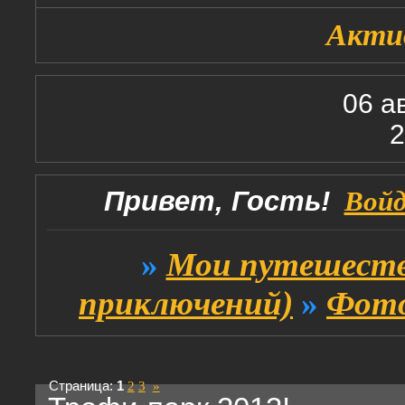
Акти
06 а
2
Привет, Гость!
Вой
»
Мои путешеств
приключений)
»
Фото
Страница:
1
2
3
»