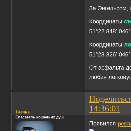
За Энгельсом, 
Координаты
съ
51°22.848' 046°
Координаты
ла
51°23.326' 046°
От асфальта до
любая легкову
Поделитьс
14:36:01
Гаечка
Спасатель кошачьих душ
Появился
регл