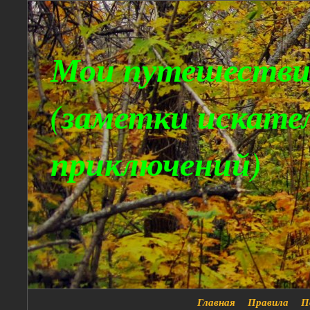
Мои путешестви
(заметки искате
приключений)
Главная
Правила
П