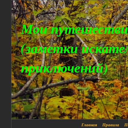
Мои путешестви
(заметки искате
приключений)
Главная
Правила
П