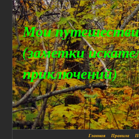
Мои путешестви
(заметки искате
приключений)
Главная
Правила
П