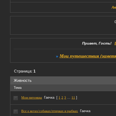
А
Привет, Гость!
»
Мои путешествия (заметк
Страница:
1
Живность
Тема
Мои питомцы
Гаечка
[
1
2
3
…
11
]
Все о котах/собаках/птичках и рыбках
Гаечка