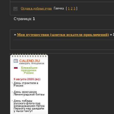
Отдам в добрые руки
Гаечка
[
1
2
3
]
Страница:
1
»
Мои путешествия (заметки искателя приключений)
»