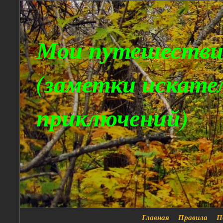
Мои путешестви
(заметки искате
приключений)
Главная
Правила
П