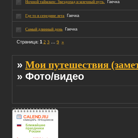
Ночной таймлапс. Звездопад и млечный путь.
Гаечка
Где то в середине лета
Гаечка
Самый длинный день
Гаечка
Страница:
1
2
3
…
9
»
»
Мои путешествия (заме
»
Фото/видео