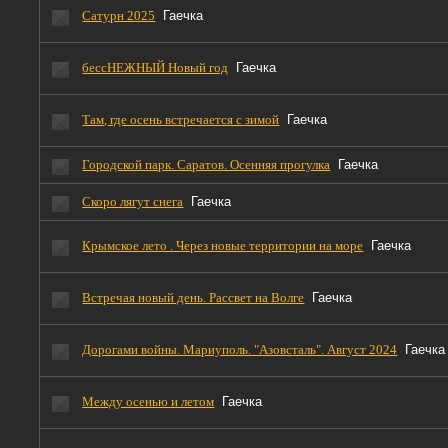
Сатурн 2025
Гаечка
бессНЕЖНЫЙ Новый год
Гаечка
Там, где осень встречается с зимой
Гаечка
Городской парк. Саратов. Осенняя прогулка
Гаечка
Скоро лягут снега
Гаечка
Крымское лето . Через новые территории на море
Гаечка
Встречая новый день. Рассвет на Волге
Гаечка
Дорогами войны. Мариуполь. "Азовсталь". Август 2024
Гаечка
Между осенью и летом
Гаечка