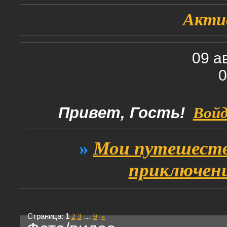
Акти
09 а
0
Привет, Гость!
Вой
»
Мои путешеств
приключен
Страница:
1
2
3
…
9
»