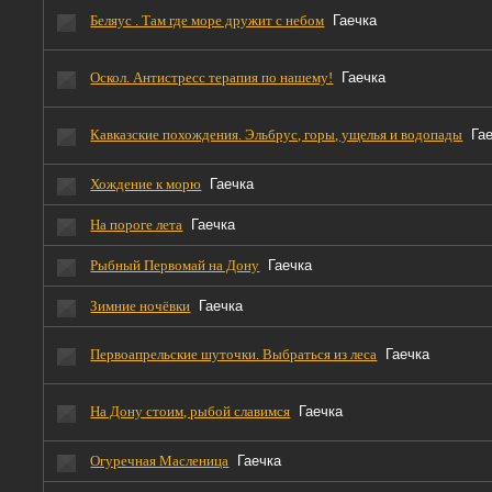
Беляус . Там где море дружит с небом
Гаечка
Оскол. Антистресс терапия по нашему!
Гаечка
Кавказские похождения. Эльбрус, горы, ущелья и водопады
Га
Хождение к морю
Гаечка
На пороге лета
Гаечка
Рыбный Первомай на Дону
Гаечка
Зимние ночёвки
Гаечка
Первоапрельские шуточки. Выбраться из леса
Гаечка
На Дону стоим, рыбой славимся
Гаечка
Огуречная Масленица
Гаечка