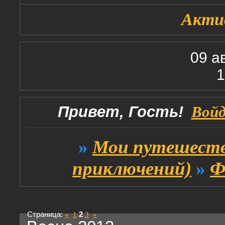
Акти
09 а
1
Привет, Гость!
Вой
»
Мои путешеств
приключений)
»
Ф
Страница:
«
1
2
3
»