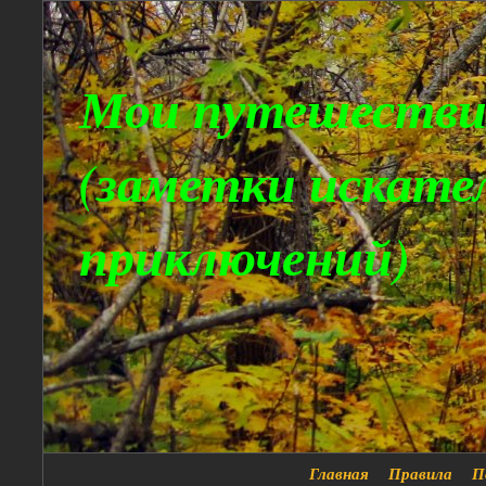
Мои путешестви
(заметки искате
приключений)
Главная
Правила
П