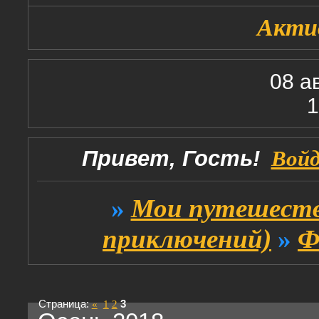
Акти
08 а
1
Привет, Гость!
Вой
»
Мои путешеств
приключений)
»
Ф
Страница:
«
1
2
3