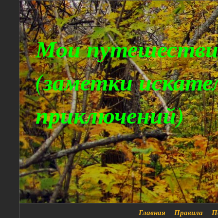
Мои путешестви
(заметки искате
приключений)
Главная
Правила
П