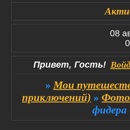
Акти
08 а
0
Привет, Гость!
Вой
»
Мои путешеств
приключений)
»
Фото
фидера 