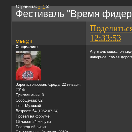
Страница:
«
1
2
Фестиваль "Время фидера
Поделитьс
12:33:53
Mich@il
Специалист
А у мальчиша... он сид
наверное, самая дорога
Зарегистрирован
: Среда, 22 января,
2014г.
Приглашений:
0
Сообщений:
62
Пол:
Мужской
Возраст:
64
[1962-07-24]
Провел на форуме:
16 часов 34 минуты
Последний визит: