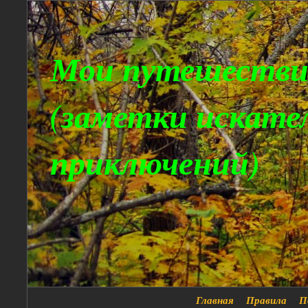
Мои путешестви
(заметки искате
приключений)
Главная
Правила
П