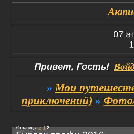
Акти
07 а
1
Привет, Гость!
Вой
»
Мои путешеств
приключений)
»
Фото/
Страница:
«
1
2