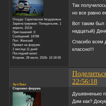
Так получилось
но все равно е
Откуда:
Саратовское бездорожье
Вот таким был 
Зарегистрирован
: Понедельник, 1
апреля, 2013г.
надцатый) Де
Приглашений:
0
Сообщений:
19788
Пол:
Женский
Спасибо всем 
Провел на форуме:
классно!!!
2 месяца 11 дней
Последний визит:
Вторник, 28 июля, 2026г. 10:18:00
Поделитьс
22:56:18
АутЛекс
Старожил форума
Душевненько п
Дим как? Доку