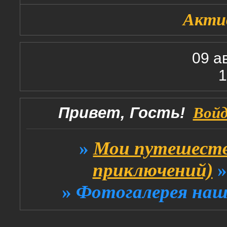
Акти
09 а
1
Привет, Гость!
Вой
»
Мои путешеств
приключений)
»
Фотогалерея наш