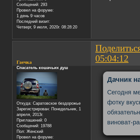
Сообщений:
293
Провел на форуме:
1 день 9 часов
Последний визит:
Четверг, 9 июля, 2020г. 08:28:20
Поделитьс
05:04:12
Гаечка
Спасатель кошачьих душ
Дачник на
Сегодня ме
фотку вкус
Откуда:
Саратовское бездорожье
Зарегистрирован
: Понедельник, 1
обязательн
апреля, 2013г.
Приглашений:
0
виноват-ра
Сообщений:
19788
Пол:
Женский
Провел на форуме: