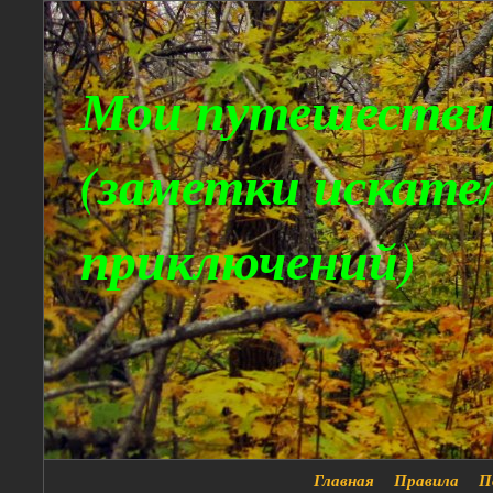
Мои путешестви
(заметки искате
приключений)
Главная
Правила
П