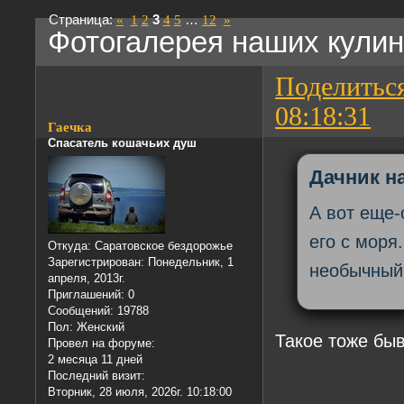
Страница:
«
1
2
3
4
5
…
12
»
Фотогалерея наших кули
Поделитьс
08:18:31
Гаечка
Спасатель кошачьих душ
Дачник на
А вот еще-
его с моря
Откуда:
Саратовское бездорожье
Зарегистрирован
: Понедельник, 1
необычный
апреля, 2013г.
Приглашений:
0
Сообщений:
19788
Пол:
Женский
Такое тоже быв
Провел на форуме:
2 месяца 11 дней
Последний визит:
Вторник, 28 июля, 2026г. 10:18:00