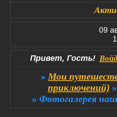
Акти
09 а
1
Привет, Гость!
Вой
»
Мои путешеств
приключений)
»
Фотогалерея наш