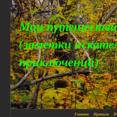
Мои путешестви
(заметки искате
приключений)
Главная
Правила
П