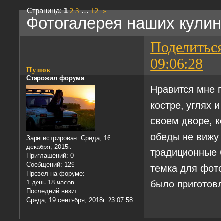
Страница:
1
2
3
…
12
»
Фотогалерея наших кули
Поделитьс
09:06:28
Пушок
Старожил форума
Нравится мне г
костре, углях и
своем дворе, к
обеды не вижу 
Зарегистрирован
: Среда, 16
декабря, 2015г.
традиционные б
Приглашений:
0
Сообщений:
129
темка для фото
Провел на форуме:
было приготовл
1 день 18 часов
Последний визит:
Среда, 19 сентября, 2018г. 23:07:58