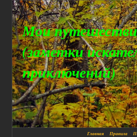
Мои путешестви
(заметки искате
приключений)
Главная
Правила
П