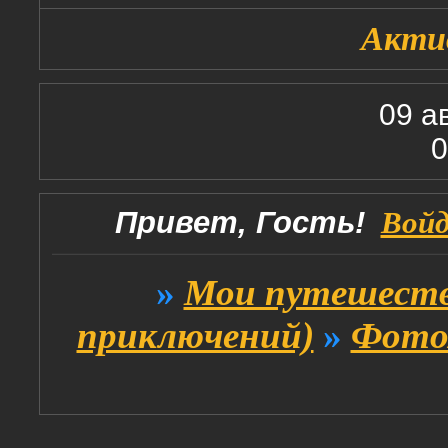
Акти
09 а
0
Привет, Гость!
Вой
»
Мои путешеств
приключений)
»
Фото