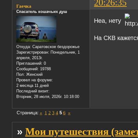
20:26:35
Гаечка
Спасатель кошачьих душ
Неа, нету
На СКВ кажетс
Откуда:
Саратовское бездорожье
Зарегистрирован
: Понедельник, 1
апреля, 2013г.
Приглашений:
0
Сообщений:
19788
Пол:
Женский
Провел на форуме:
2 месяца 11 дней
Последний визит:
Вторник, 28 июля, 2026г. 10:18:00
Страница:
«
1
2
3
4
5
6
»
»
Мои путешествия (заме