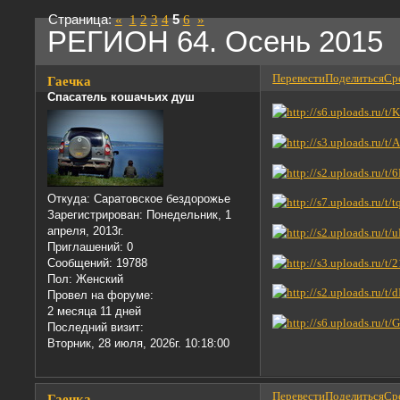
Страница:
«
1
2
3
4
5
6
»
РЕГИОН 64. Осень 2015
Перевести
Поделиться
Сре
Гаечка
Спасатель кошачьих душ
Откуда:
Саратовское бездорожье
Зарегистрирован
: Понедельник, 1
апреля, 2013г.
Приглашений:
0
Сообщений:
19788
Пол:
Женский
Провел на форуме:
2 месяца 11 дней
Последний визит:
Вторник, 28 июля, 2026г. 10:18:00
Перевести
Поделиться
Сре
Гаечка