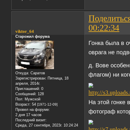
Поделитьс
00:22:34
viktor_64
Старожил форума
Гонка была в о
оврага не под
д. Вове особен
Откуда:
Саратов
флагом) ни кого
Зарегистрирован
: Пятница, 18
апреля, 2014г.
Приглашений:
0
Сообщений:
128
Пол:
Мужской
На этой гонке 
Возраст:
54
[1971-12-09]
Провел на форуме:
фотограф котор
2 дня 17 часов
Последний визит:
Среда, 27 сентября, 2023г. 10:24:24