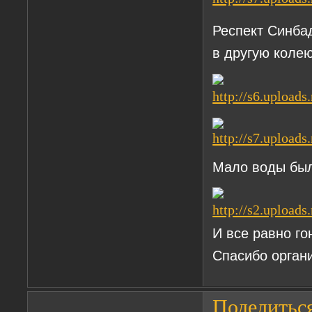
Респект Синбад
в другую колею
Мало воды было 
И все равно гонка
Спасибо орган
Поделитьс