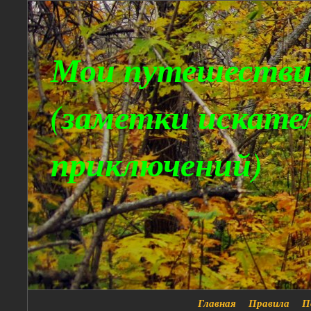
Мои путешестви
(заметки искате
приключений)
Главная
Правила
П