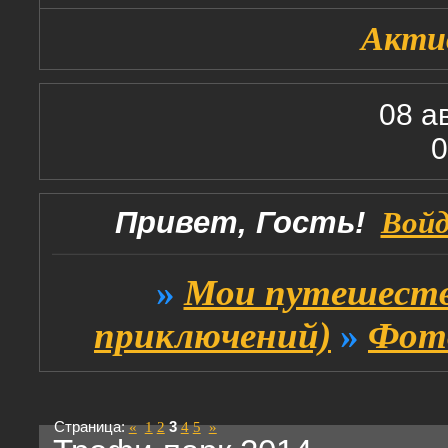
Акти
08 а
0
Привет, Гость!
Вой
»
Мои путешеств
приключений)
»
Фото
Страница:
«
1
2
3
4
5
»