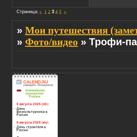
Страница:
«
1
2
3
4
5
»
»
Мои путешествия (заме
»
»
Трофи-па
Фото/видео