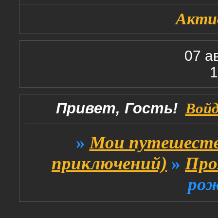
Акти
07 а
1
Привет, Гость!
Вой
»
Мои путешеств
приключений)
»
Про
рож