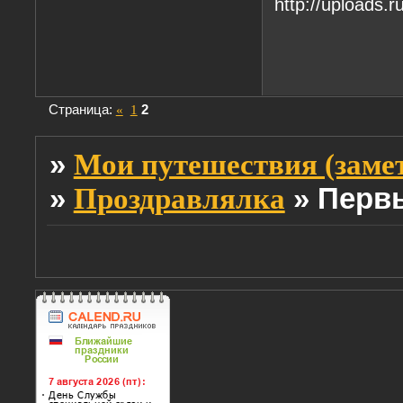
Страница:
«
1
2
»
Мои путешествия (заме
»
»
Первы
Проздравлялка