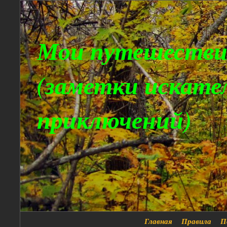
Мои путешестви
(заметки искате
приключений)
Главная
Правила
П