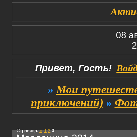
Акти
08 а
2
Привет, Гость!
Вой
»
Мои путешеств
приключений)
»
Фот
Страница:
«
1
2
3