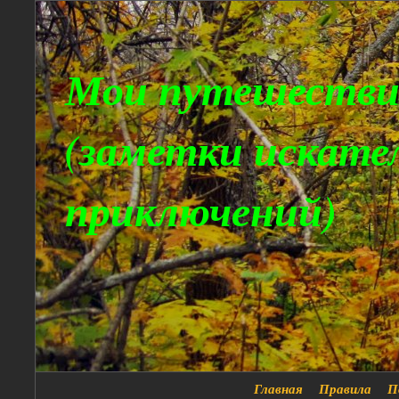
Мои путешестви
(заметки искате
приключений)
Главная
Правила
П