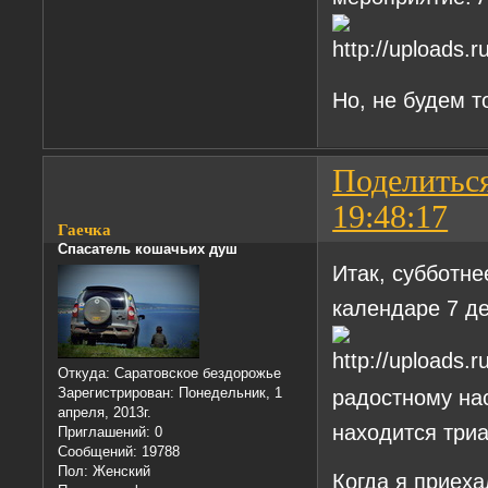
Но, не будем т
Поделитьс
19:48:17
Гаечка
Спасатель кошачьих душ
Итак, субботне
календаре 7 д
Откуда:
Саратовское бездорожье
радостному на
Зарегистрирован
: Понедельник, 1
апреля, 2013г.
находится триа
Приглашений:
0
Сообщений:
19788
Пол:
Женский
Когда я приех