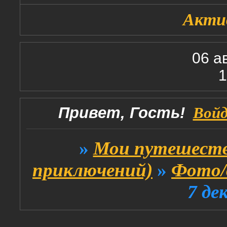
Акти
06 а
1
Привет, Гость!
Вой
»
Мои путешеств
приключений)
»
Фото/
7 де