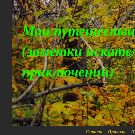
Мои путешестви
(заметки искате
приключений)
Главная
Правила
П