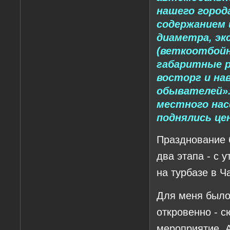
нашего город
содержанием 
диаметра, эк
(веткоотбойн
габаритные р
восторг и на
обывателей».
местного нас
поднялись це
Празднование 
два этапа - с 
на турбазе в Ч
Для меня было
откровенно - 
мероприятие. А