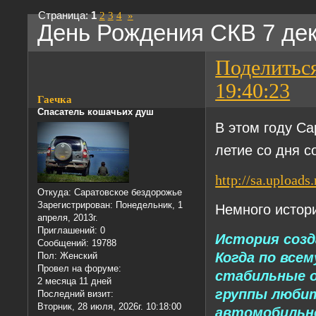
Страница:
1
2
3
4
»
День Рождения СКВ 7 де
Поделитьс
19:40:23
Гаечка
Спасатель кошачьих душ
В этом году Са
летие со дня с
http://sa.upload
Откуда:
Саратовское бездорожье
Зарегистрирован
: Понедельник, 1
Немного истор
апреля, 2013г.
Приглашений:
0
История созда
Сообщений:
19788
Когда по все
Пол:
Женский
Провел на форуме:
стабильные о
2 месяца 11 дней
группы любит
Последний визит:
Вторник, 28 июля, 2026г. 10:18:00
автомобильно